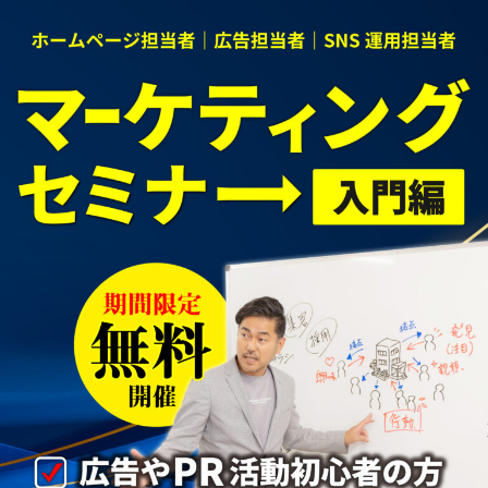
コ
ナ
ン
ビ
テ
ゲ
ン
ー
ツ
シ
へ
ョ
ス
ン
キ
に
ッ
移
プ
動