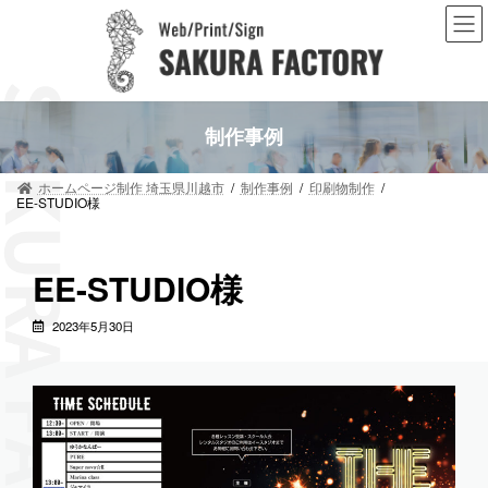
コ
ナ
ン
ビ
テ
ゲ
ン
ー
ツ
シ
へ
ョ
ス
ン
制作事例
キ
に
ッ
移
プ
動
ホームページ制作 埼玉県川越市
制作事例
印刷物制作
EE-STUDIO様
EE-STUDIO様
2023年5月30日